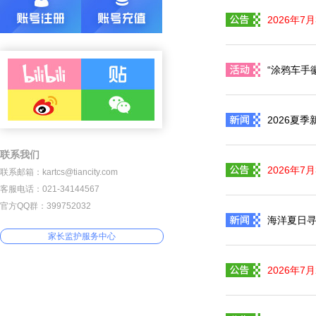
2026年
“涂鸦车手
2026夏
联系我们
2026年
联系邮箱：kartcs@tiancity.com
客服电话：021-34144567
官方QQ群：399752032
海洋夏日寻
家长监护服务中心
2026年