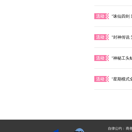
“诛仙四剑 
“封神传说
“神秘工头
“星期模式
自律公约
商