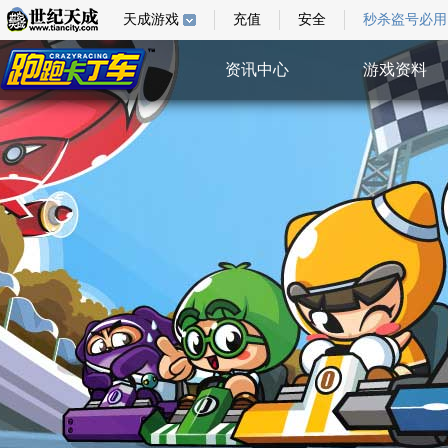
天成游戏
充值
安全
秒杀盗号必用
资讯中心
游戏资料
综合新闻
游戏指南
游戏新闻
游戏壁纸
活动公告
视频中心
系统公告
特权验证
活动中心