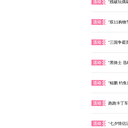
“残破玩偶
“双11购
“三国争霸
“黑骑士 迅
“鲲鹏 钓
跑跑卡丁车
“七夕情侣