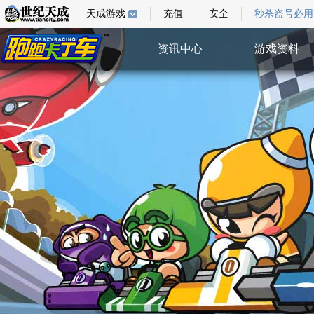
天成游戏
充值
安全
秒杀盗号必用
资讯中心
游戏资料
综合新闻
游戏指南
游戏新闻
游戏壁纸
活动公告
视频中心
系统公告
特权验证
活动中心