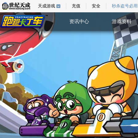
天成游戏
充值
安全
秒杀盗号必用
资讯中心
游戏资料
综合新闻
游戏指南
游戏新闻
游戏壁纸
活动公告
视频中心
系统公告
特权验证
活动中心