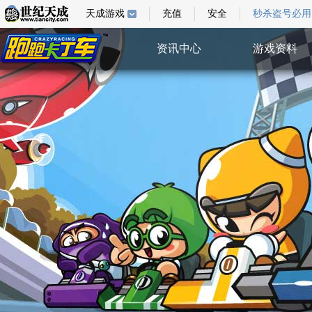
天成游戏
充值
安全
秒杀盗号必用
资讯中心
游戏资料
综合新闻
游戏指南
游戏新闻
游戏壁纸
活动公告
视频中心
系统公告
特权验证
活动中心