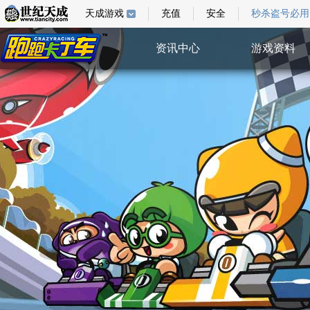
天成游戏
充值
安全
秒杀盗号必用
资讯中心
游戏资料
综合新闻
游戏指南
游戏新闻
游戏壁纸
活动公告
视频中心
系统公告
特权验证
活动中心