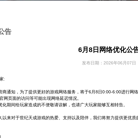
公告
6月8日网络优化公
发布日期：2026年06月07日
家:
通知，为了提供更好的游戏网络服务，将于6月8日0:00-6:00进行网
官网页面的访问等可能出现网络延迟情况。
化期间给玩家造成的不便敬请谅解，也请广大玩家能够互相转告。
以来对于世纪天成游戏的热爱、支持以及陪伴，我们将努力提供更优质
日