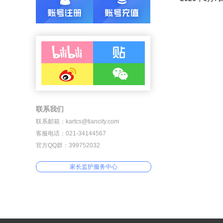
联系我们
联系邮箱：kartcs@tiancity.com
客服电话：021-34144567
官方QQ群：399752032
家长监护服务中心