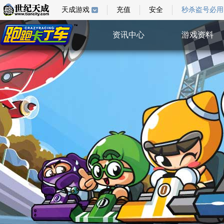
天成游戏
充值
安全
秒杀盗号必用
资讯中心
游戏资料
综合新闻
游戏指南
游戏新闻
游戏壁纸
活动公告
视频中心
系统公告
特权验证
活动中心