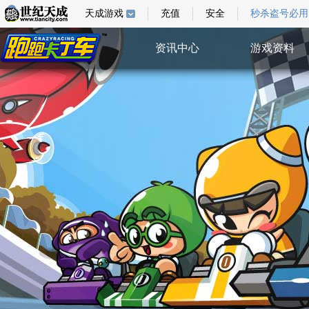
天成游戏
充值
安全
秒杀盗号必用
资讯中心
游戏资料
综合新闻
游戏指南
游戏新闻
游戏壁纸
活动公告
视频中心
系统公告
特权验证
活动中心