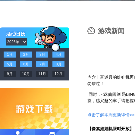
游戏新闻
1月
2月
3月
4月
5月
6月
7月
8月
9月
10月
11月
12月
内含丰富道具的娃娃机再
勿错过！
同时，
<
诛仙四剑 迅
BIN
换，感兴趣的车手请把握
点击了解本周更新详情
>>
【像素娃娃机限时开放】