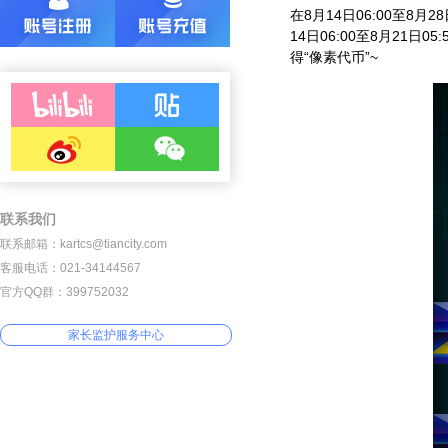
在
8
月
14
日
06:00
至
8
月
28
14
日
06:00
至
8
月
21
日
05:
得“像素代币”
~
联系我们
联系邮箱：kartcs@tiancity.com
客服电话：021-34144567
官方QQ群：399752032
家长监护服务中心