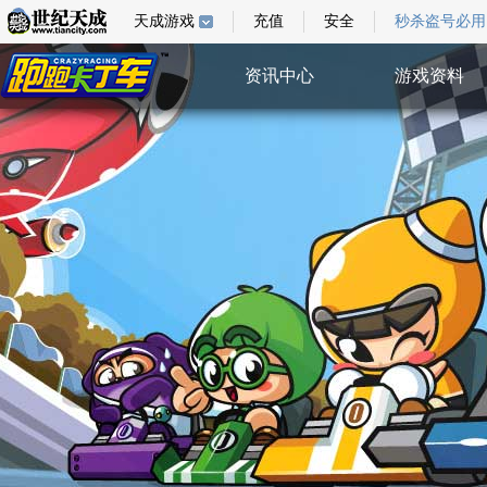
天成游戏
充值
安全
秒杀盗号必用
资讯中心
游戏资料
综合新闻
游戏指南
游戏新闻
游戏壁纸
活动公告
视频中心
系统公告
特权验证
活动中心