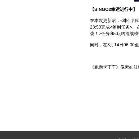
【
BINGO2
幸运进行中】
在本次更新后，
<
诛仙四剑
23:59
完成
<
签到任务
>
、
袭！
>
任务和
<
玩转混战模
同时，在8
月
14
日
06:00
至
《跑跑卡丁车》像素娃娃